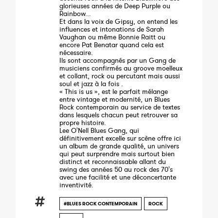
glorieuses années de Deep Purple ou
Rainbow...
Et dans la voix de Gipsy, on entend les
influences et intonations de Sarah
Vaughan ou même Bonnie Raitt ou
encore Pat Benatar quand cela est
nécessaire.
Ils sont accompagnés par un Gang de
musiciens confirmés au groove moelleux
et collant, rock ou percutant mais aussi
soul et jazz à la fois .
« This is us », est le parfait mélange
entre vintage et modernité, un Blues
Rock contemporain au service de textes
dans lesquels chacun peut retrouver sa
propre histoire.
Lee O'Nell Blues Gang, qui
définitivement excelle sur scène offre ici
un album de grande qualité, un univers
qui peut surprendre mais surtout bien
distinct et reconnaissable allant du
swing des années 50 au rock des 70's
avec une facilité et une déconcertante
inventivité.
#BLUES ROCK CONTEMPORAIN
ROCK