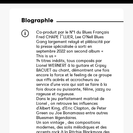
Biographie
Co-produit par le N°1 du Blues Français
Fred CHAPE ÌˆLLIER, Lee O'Nell Blues
Gang largement relayé et plébiscité par
la presse spécialisée a sorti en
septembre 2022 son second album «
This is us »
14 titres inédits, tous composés par
Lionel WERNERT à la guitare et Gipsy
BACUET au chant, démontrent une fois
encore la force et le feeling de ce groupe
aux riffs acérés et accrocheurs au
service d'une voix qui sait se faire à la
fois douce ou puissante, féline, jazzy ou
rageuse et rugueuse.
Dans le jeu parfaitement maitrisé de
Lionel , on retrouve les influences
d'Albert King, d'Eric Clapton, de Peter
Green ou Joe Bonamassa entre autres
Bluesmen légendaires.
Un son vintage , des compositions
modernes, des solis mélodiques et des
accents rock à la Ritchie Blackmore des